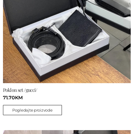
Poklon set /gucci/
71.70
KM
Pogledajte proizvode