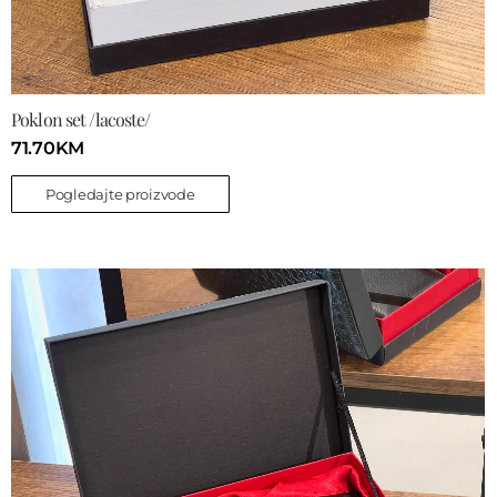
Poklon set /lacoste/
71.70
KM
Pogledajte proizvode