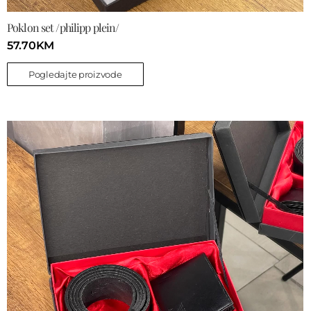
Poklon set /philipp plein/
57.70
KM
Pogledajte proizvode