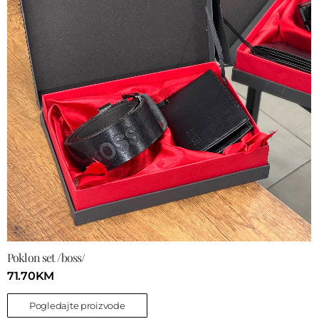
Poklon set /boss/
71.70
KM
Pogledajte proizvode