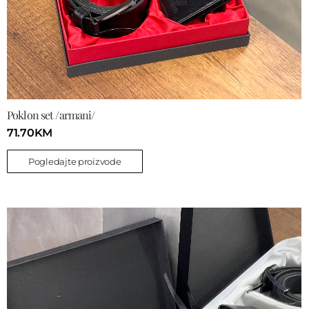
Poklon set /armani/
71.70
KM
Pogledajte proizvode