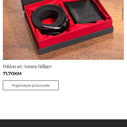
Poklon set /tommy hilfiger/
71.70
KM
Pogledajte proizvode