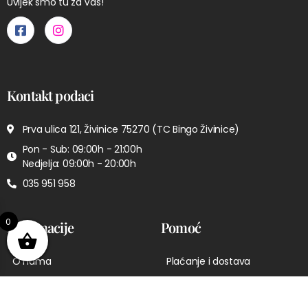
Uvijek smo tu za Vas!
Kontakt podaci
Prva ulica 121, Živinice 75270 (TC Bingo Živinice)
Pon - Sub: 09:00h - 21:00h
Nedjelja: 09:00h - 20:00h
035 951 958
0
Informacije
Pomoć
O nama
Plaćanje i dostava
Kontakt
Pravila privatnosti