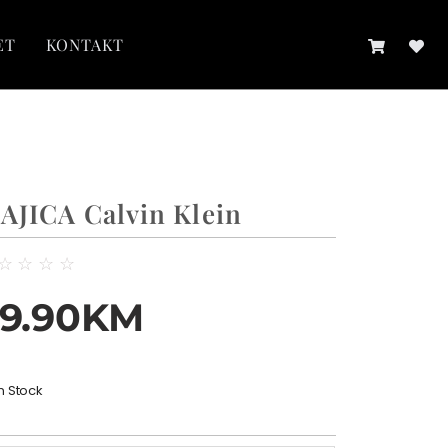
ET
KONTAKT
AJICA Calvin Klein
☆
☆
☆
☆
9.90
KM
In Stock