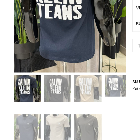
V
B
SKU
Kate