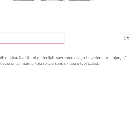
Do
ih majica. Kvalitetni materijali, savremen dizajn i savršeno pristajanje či
ji ćeš pronaći majicu koja se savršeno uklapa u tvoj izgled.