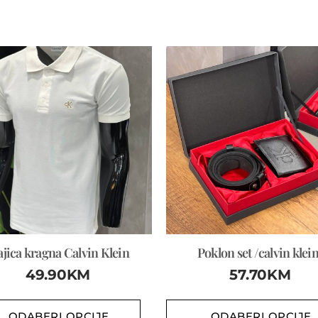
jica kragna Calvin Klein
Poklon set /calvin klei
49.90
KM
57.70
KM
ODABERI OPCIJE
ODABERI OPCIJE