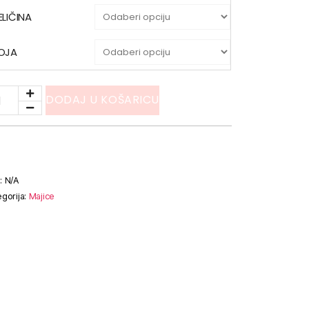
ELIČINA
OJA
DODAJ U KOŠARICU
:
N/A
gorija:
Majice