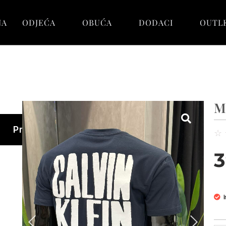
NA
ODJEĆA
OBUĆA
DODACI
OUTL
M
Pretraga
☆
3