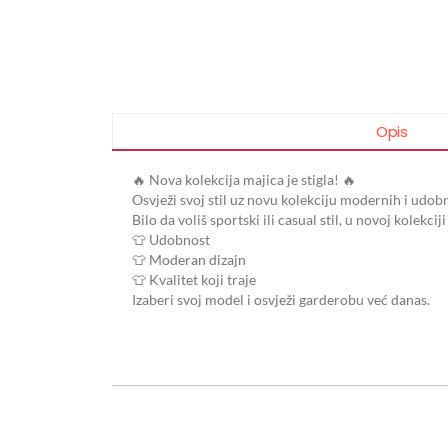
Opis
🔥 Nova kolekcija majica je stigla! 🔥
Osvježi svoj stil uz novu kolekciju modernih i udobn
Bilo da voliš sportski ili casual stil, u novoj kolekci
👕 Udobnost
👕 Moderan dizajn
👕 Kvalitet koji traje
Izaberi svoj model i osvježi garderobu već danas.