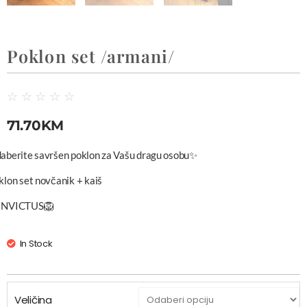
Poklon set /armani/
☆
☆
☆
☆
☆
71.70
KM
aberite savršen poklon za Vašu dragu osobu✨
klon set novčanik + kaiš
INVICTUS🦁
In Stock
Veličina