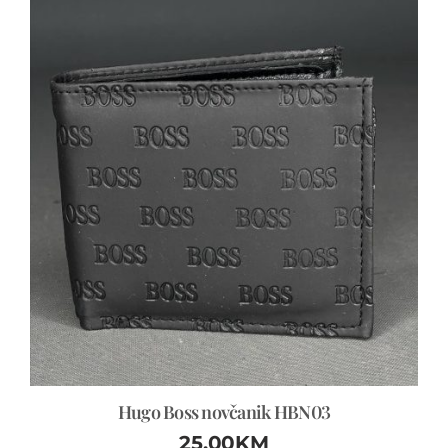
Hugo Boss novčanik HBN03
25.00
KM