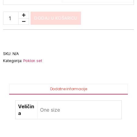
DODAJ U KOŠARICU
SKU:
N/A
Kategorija:
Poklon set
Dodatne informacije
Veličin
One size
a