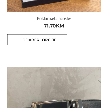
Poklon set /lacoste/
71.70
KM
ODABERI OPCIJE