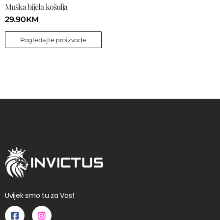
Muška bijela košulja
29.90
KM
Pogledajte proizvode
Uvijek smo tu za Vas!