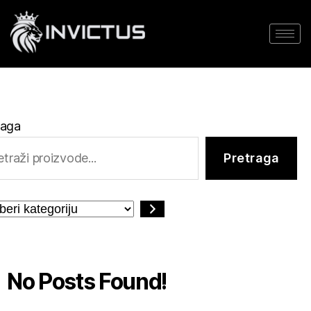
raga
Pretraga
No Posts Found!