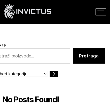
raga
Pretraga
No Posts Found!