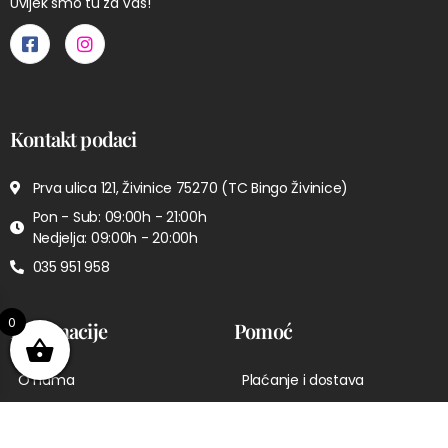
Uvijek smo tu za Vas!
Kontakt podaci
Prva ulica 121, Živinice 75270 (TC Bingo Živinice)
Pon - Sub: 09:00h - 21:00h
Nedjelja: 09:00h - 20:00h
035 951 958
0
Informacije
Pomoć
O nama
Plaćanje i dostava
Kontakt
Pravila privatnosti