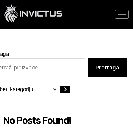
raga
Pretraga
No Posts Found!