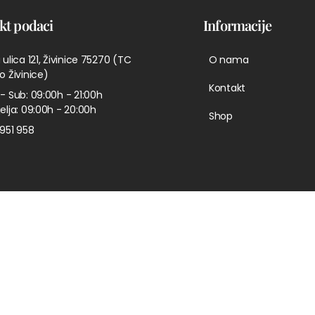
kt podaci
Informacije
 ulica 121, Živinice 75270 (TC
O nama
o Živinice)
Kontakt
- Sub: 09:00h - 21:00h
elja: 09:00h - 20:00h
Shop
951 958