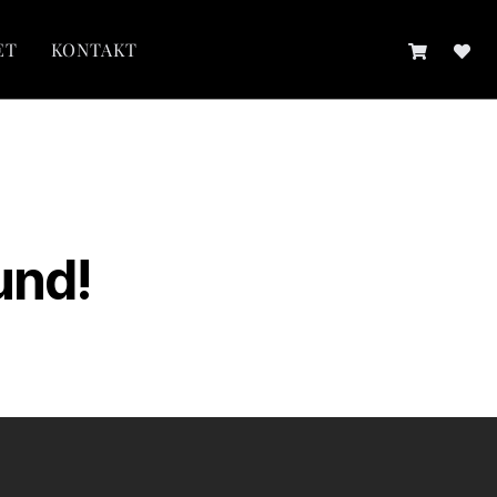
ET
KONTAKT
und!