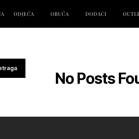
NA
ODJEĆA
OBUĆA
DODACI
OUTL
etraga
No Posts Fo