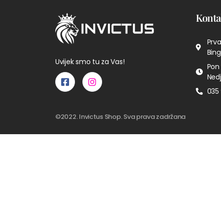
Konta
Prva
Bing
Uvijek smo tu za Vas!
Pon 
Nedj
035 
©2022. Invictus Shop. Sva prava zadržana