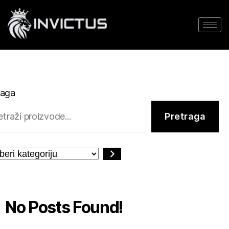
raga
Pretraga
No Posts Found!