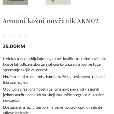
Armani kožni novčanik AKN02
☆
☆
☆
☆
☆
25.00
KM
Invictus ponuda uključuje elegantne i kvalitetne kožne novčanike
koji će biti odličan izbor za svakoga ko traži sigurno mjesto za
spremanje svojih vrijednosti.
Novčanici su izrađeni od vrhunske kože koja osigurava trajnost i
luksuzan izgled.
U ponudi su različiti modeli i veličine novčanika, od klasičnih
jednostavnih modela do onih koji imaju više pregrada za kartice i
novčanice.
Dostupni su u različitim bojama, pa se mogu uklopiti u različite
stilove i prigode.