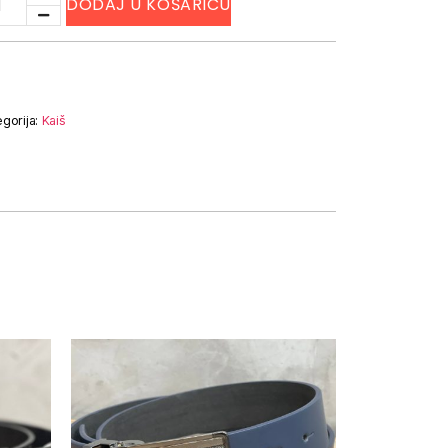
DODAJ U KOŠARICU
gorija:
Kaiš