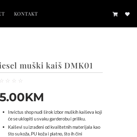
ET
KONTAKT
iesel muški kaiš DMK01
☆
☆
☆
☆
5.00
KM
Invictus shop nudi širok izbor muških kaiševa koji
će se uklopiti u svaku garderobu i priliku.
Kaiševi su izrađeni od kvalitetnih materijala kao
što su koža, PU koža i platno, što ih čini