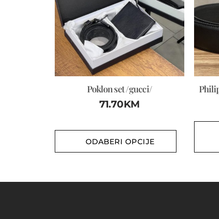
Poklon set /gucci/
Phili
71.70
KM
ODABERI OPCIJE