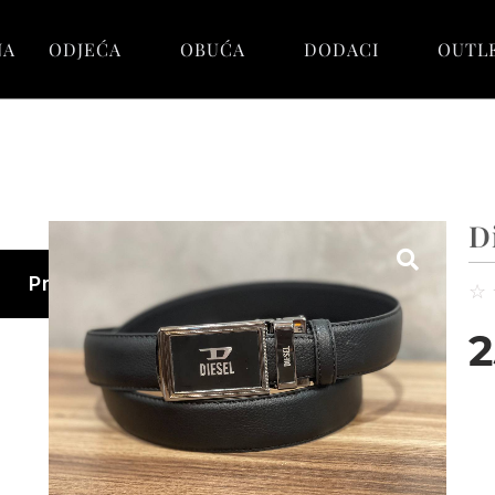
NA
ODJEĆA
OBUĆA
DODACI
OUTL
D
Pretraga
☆
2