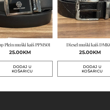
pp Plein muški kaiš PPMS01
Diesel muški kaiš DMK
25.00
KM
25.00
KM
DODAJ U
DODAJ U
KOŠARICU
KOŠARICU