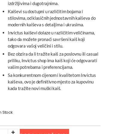
izdržljivima i dugotrajnima.
Kaiševi su dostupni u različitim bojama i
stilovima, od klasičnih jednostavnih kaiševa do
modernih kaiševa s detaljima i ukrasima.
Invictus kaiševi dolaze u različitim veličinama,
tako da možete pronaći savršeni kaiš koji
odgovara vašoj veličini i stilu.
Bez obzira da li tražite kaiš za poslovnu ili casual
priliku, Invictus shop ima kaiš koji će odgovarati
vašim potrebama i preferencijama.
Sa konkurentnom cijenom i kvalitetom Invictus
kaiševa, ovo je definitivno mjesto za kupovinu
kada tražite novi muški kaiš.
In Stock