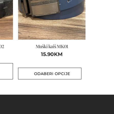
02
Muški kaiš MK01
15.90
KM
ODABERI OPCIJE