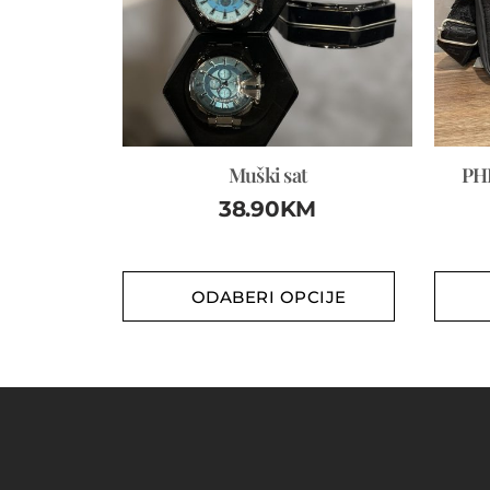
Muški sat
PHI
38.90
KM
ODABERI OPCIJE