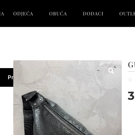
NA
ODJEĆA
OBUĆA
DODACI
OUTL
G
Pretraga
☆
3