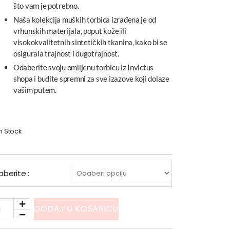
što vam je potrebno.
Naša kolekcija muških torbica izrađena je od
vrhunskih materijala, poput kože ili
visokokvalitetnih sintetičkih tkanina, kako bi se
osigurala trajnost i dugotrajnost.
Odaberite svoju omiljenu torbicu iz Invictus
shopa i budite spremni za sve izazove koji dolaze
vašim putem.
In Stock
aberite :
DODAJ U KOŠARICU