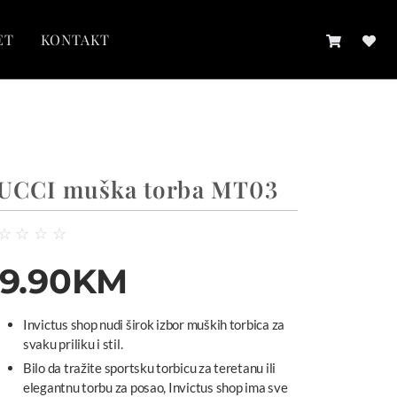
ET
KONTAKT
UCCI muška torba MT03
☆
☆
☆
☆
9.90
KM
Invictus shop nudi širok izbor muških torbica za
svaku priliku i stil.
Bilo da tražite sportsku torbicu za teretanu ili
elegantnu torbu za posao, Invictus shop ima sve