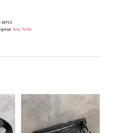
:
MT03
egorije:
Sve
,
Torba