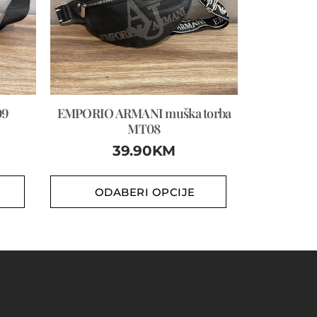
09
EMPORIO ARMANI muška torba
MT08
39.90
KM
ODABERI OPCIJE