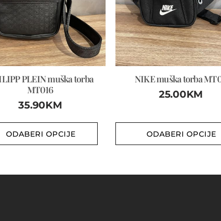
LIPP PLEIN muška torba
NIKE muška torba MT
MT016
25.00
KM
35.90
KM
ODABERI OPCIJE
ODABERI OPCIJE