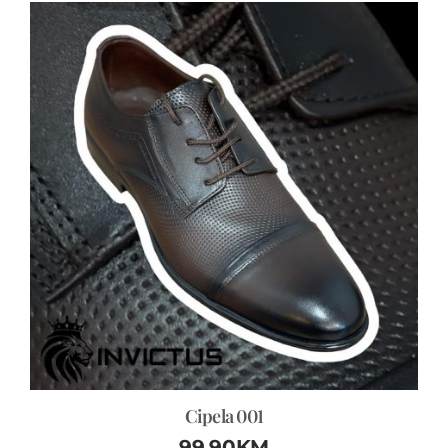
Cipela 001
99.90
KM