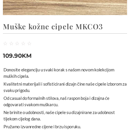
Muške kožne cipele MKCO3
☆
☆
☆
☆
☆
109.90
KM
Donosite eleganciju u svaki korak s našom novom kolekcijom
muških cipela.
Kvalitetni materijali i sofisticirani dizajn čine naše cipele izborom za
svaku prigodu.
Od casual do formalnih stilova, naš raspon boja i dizajna će
odgovarati svakom muškarcu.
Ne brinite o udobnosti, naše cipele su dizajnirane za udobnost
tijekom cijelog dana.
Pružamo izvanredne cijene i brzu isporuku.