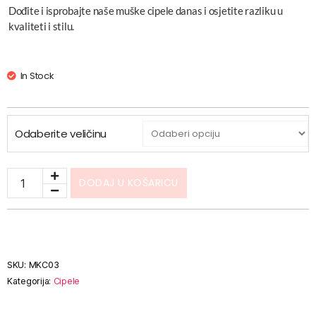
Dođite i isprobajte naše muške cipele danas i osjetite razliku u
kvaliteti i stilu.
In Stock
Odaberite veličinu
DODAJ U KOŠARICU
SKU:
MKC03
Kategorija:
Cipele