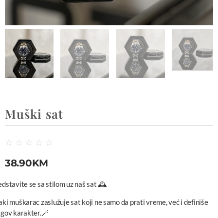
Muški sat
☆
☆
☆
☆
☆
38.90
KM
edstavite se sa stilom uz naš sat 🕰️
aki muškarac zaslužuje sat koji ne samo da prati vreme, već i definiše
egov karakter.🪄