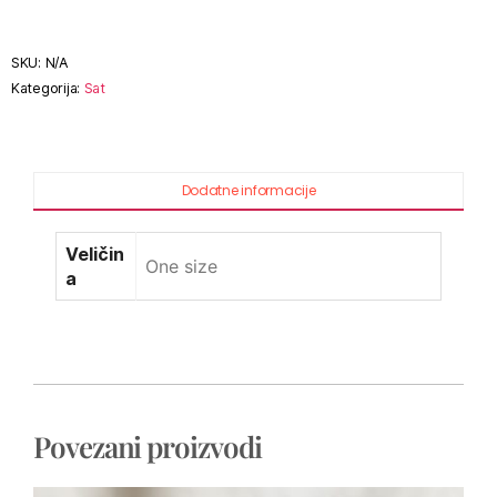
SKU:
N/A
Kategorija:
Sat
Dodatne informacije
Veličin
One size
a
Povezani proizvodi