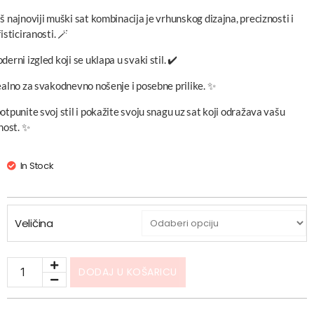
š najnoviji muški sat kombinacija je vrhunskog dizajna, preciznosti i
isticiranosti. 🪄
erni izgled koji se uklapa u svaki stil. ✔️
ealno za svakodnevno nošenje i posebne prilike. ✨
otpunite svoj stil i pokažite svoju snagu uz sat koji odražava vašu
čnost. ✨
In Stock
Veličina
DODAJ U KOŠARICU