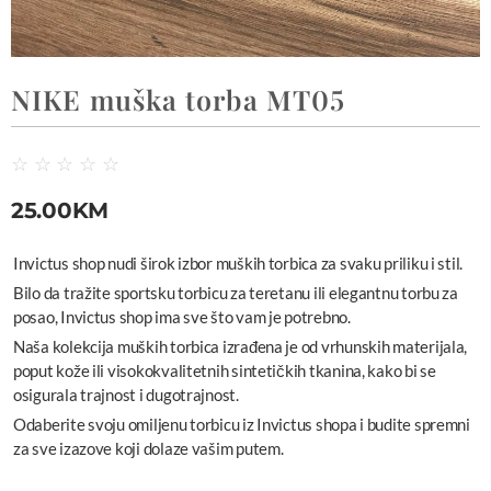
NIKE muška torba MT05
☆
☆
☆
☆
☆
25.00
KM
Invictus shop nudi širok izbor muških torbica za svaku priliku i stil.
Bilo da tražite sportsku torbicu za teretanu ili elegantnu torbu za
posao, Invictus shop ima sve što vam je potrebno.
Naša kolekcija muških torbica izrađena je od vrhunskih materijala,
poput kože ili visokokvalitetnih sintetičkih tkanina, kako bi se
osigurala trajnost i dugotrajnost.
Odaberite svoju omiljenu torbicu iz Invictus shopa i budite spremni
za sve izazove koji dolaze vašim putem.