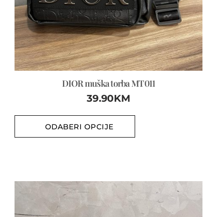
DIOR muška torba MT011
39.90
KM
ODABERI OPCIJE