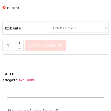
In Stock
Izaberite :
DODAJ U KOŠARICU
SKU:
MT05
Kategorije:
Sve
,
Torba