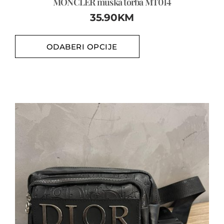
MONCLER muška torba MT014
35.90
KM
ODABERI OPCIJE