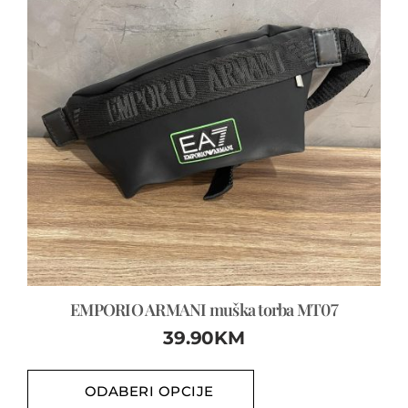
EMPORIO ARMANI muška torba MT07
39.90
KM
ODABERI OPCIJE