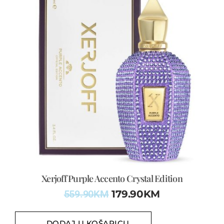
Xerjoff Purple Accento Crystal Edition
559.90
KM
179.90
KM
DODAJ U KOŠARICU