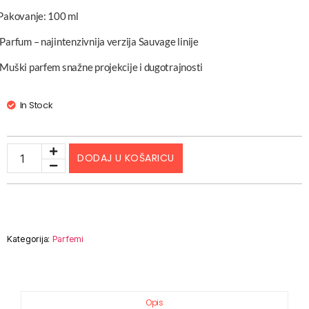
Pakovanje: 100 ml
 Parfum – najintenzivnija verzija Sauvage linije
 Muški parfem snažne projekcije i dugotrajnosti
In Stock
DODAJ U KOŠARICU
Kategorija:
Parfemi
Opis