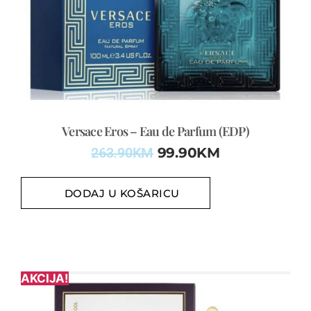
Versace Eros – Eau de Parfum (EDP)
263.90
KM
99.90
KM
DODAJ U KOŠARICU
AKCIJA!