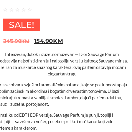
☆
☆
☆
☆
☆
SALE!
345.90
KM
154.90
KM
Intenzivan, dubok i izuzetno muževan — Dior Sauvage Parfum
edstavlja najsofisticiraniju i najtopliju verziju kultnog Sauvage mirisa.
reiran za muškarce snažnog karaktera, ovaj parfem ostavlja moćan i
elegantan trag.
ris se otvara svježim i aromatičnim notama, koje se postupno stapaju
toplim začinskim akordima i bogatim drvenastim tonovima. U bazi
miniraju kremasta vanilija i smolasti amber, dajući parfemu dubinu,
ksuz i izuzetnu postojanost.
razliku od EDT i EDP verzije, Sauvage Parfum je puniji, topliji i
biljniji — savršen za večer, posebne prilike i muškarce koji vole
rfeme s karakterom.