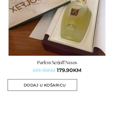
Parfem Xerjoff Naxos
349.90
KM
179.90
KM
DODAJ U KOŠARICU