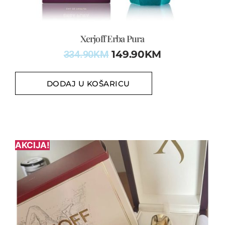
Xerjoff Erba Pura
334.90
KM
149.90
KM
DODAJ U KOŠARICU
AKCIJA!