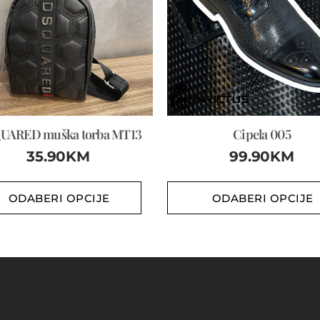
UARED muška torba MT13
Cipela 005
35.90
KM
99.90
KM
ODABERI OPCIJE
ODABERI OPCIJE