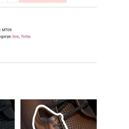
:
MT06
egorije:
Sve
,
Torba