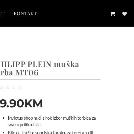
ET
KONTAKT
HILIPP PLEIN muška
orba MT06
☆
☆
☆
☆
9.90
KM
Invictus shop nudi širok izbor muških torbica za
svaku priliku i stil.
Bilo da tražite sportsku torbicu za teretanu ili