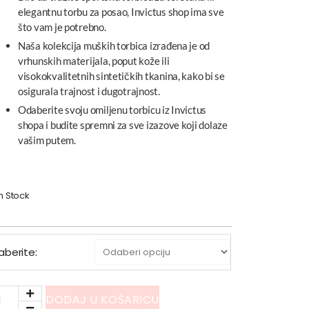
elegantnu torbu za posao, Invictus shop ima sve
što vam je potrebno.
Naša kolekcija muških torbica izrađena je od
vrhunskih materijala, poput kože ili
visokokvalitetnih sintetičkih tkanina, kako bi se
osigurala trajnost i dugotrajnost.
Odaberite svoju omiljenu torbicu iz Invictus
shopa i budite spremni za sve izazove koji dolaze
vašim putem.
In Stock
zaberite:
DODAJ U KOŠARICU