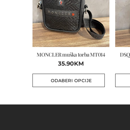
MONCLER muška torba MT014
DSQ
35.90
KM
ODABERI OPCIJE