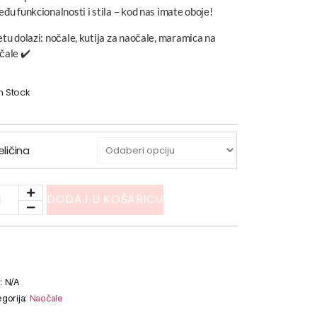
eđu funkcionalnosti i stila – kod nas imate oboje!
etu dolazi: nočale, kutija za naočale, maramica na
čale ✔️
In Stock
eličina
DODAJ U KOŠARICU
:
N/A
gorija:
Naočale