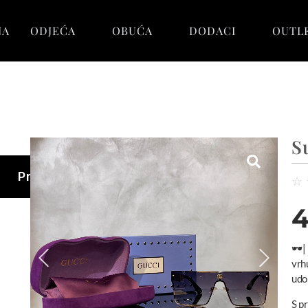
NA
ODJEĆA
OBUĆA
DODACI
OUTL
S
Pretraga
☆
4
🕶️
vrh
udo
S p