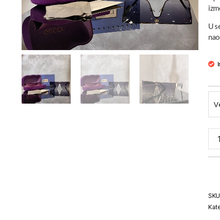
izm
U s
nao
V
SKU
Kate