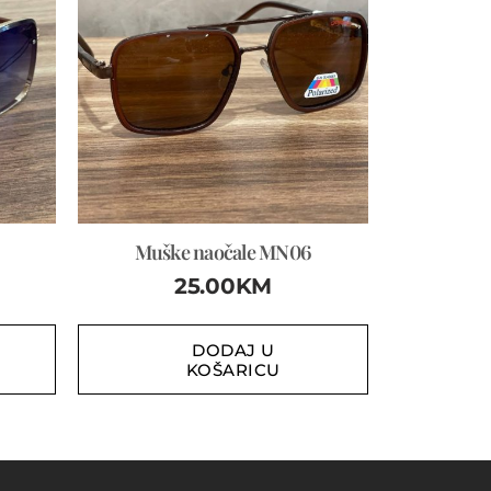
Muške naočale MN06
25.00
KM
DODAJ U
KOŠARICU