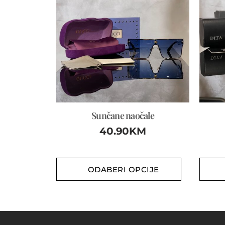
Sunčane naočale
40.90
KM
ODABERI OPCIJE