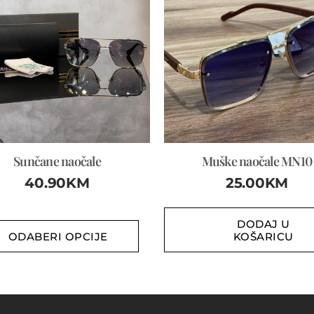
Sunčane naočale
Muške naočale MN10
40.90
KM
25.00
KM
DODAJ U
ODABERI OPCIJE
KOŠARICU