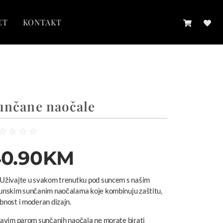
ET
KONTAKT
unčane naočale
☆
☆
☆
☆
0.90
KM
| Uživajte u svakom trenutku pod suncem s našim
unskim sunčanim naočalama koje kombinuju zaštitu,
bnost i moderan dizajn.
ravim parom sunčanih naočala ne morate birati