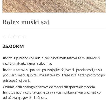
Rolex muški sat
☆
☆
☆
☆
☆
25.00
KM
Invictus je brend koji nudi širok asortiman satova za muškarce, s
različitim funkcijama i stilovima.
Invictus satovi su poznati po svojoj izdržljivosti i preciznosti, te su
popularni među ljubiteljima satova koji traže kvalitetan proizvod po
pristupačnoj ceni.
Od klasičnih analognih satova do modernih sportskih modela,
Invictus nudi različite opcije za svakog muškarca koji traži sat koji
odražava njegov stil i ličnost.