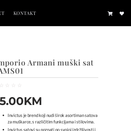
ET
KONTAKT
mporio Armani muški sat
AMS01
☆
☆
☆
☆
5.00
KM
Invictus je brend koji nudi širok asortiman satova
za muškarce, s različitim funkcijama i stilovima.
Invictus satovi su poznati po svojoj izdržljivosti i