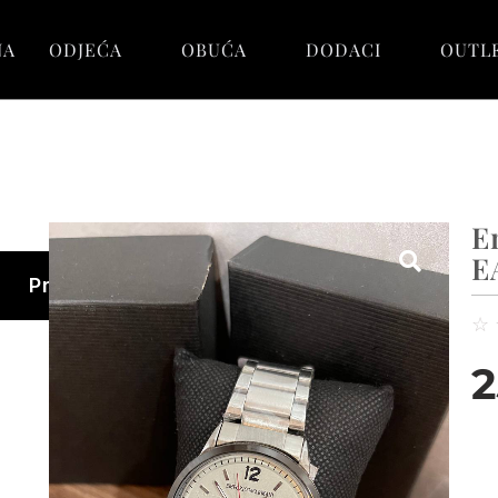
NA
ODJEĆA
OBUĆA
DODACI
OUTL
E
E
Pretraga
☆
2