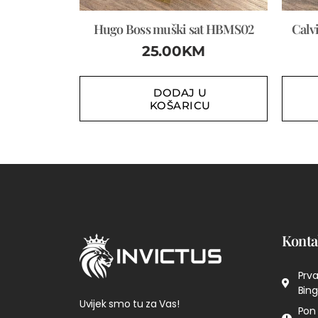
Hugo Boss muški sat HBMS02
Calv
25.00
KM
DODAJ U
KOŠARICU
Konta
Prva
Bing
Uvijek smo tu za Vas!
Pon 