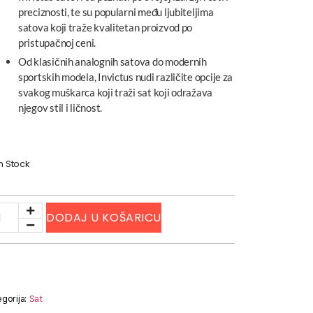
preciznosti, te su popularni među ljubiteljima
satova koji traže kvalitetan proizvod po
pristupačnoj ceni.
Od klasičnih analognih satova do modernih
sportskih modela, Invictus nudi različite opcije za
svakog muškarca koji traži sat koji odražava
njegov stil i ličnost.
In Stock
DODAJ U KOŠARICU
gorija:
Sat