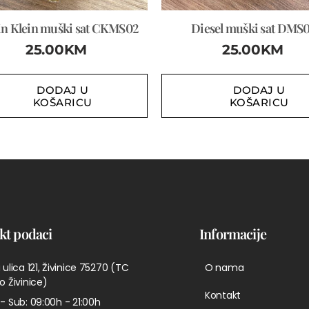
in Klein muški sat CKMS02
Diesel muški sat DMS0
25.00
KM
25.00
KM
DODAJ U
DODAJ U
KOŠARICU
KOŠARICU
kt podaci
Informacije
 ulica 121, Živinice 75270 (TC
O nama
o Živinice)
Kontakt
- Sub: 09:00h - 21:00h