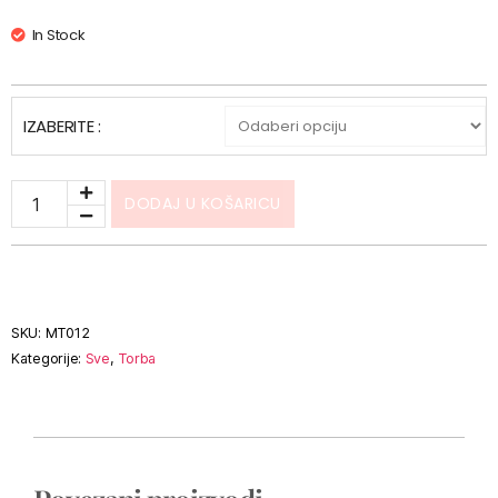
In Stock
IZABERITE :
DODAJ U KOŠARICU
SKU:
MT012
Kategorije:
Sve
,
Torba