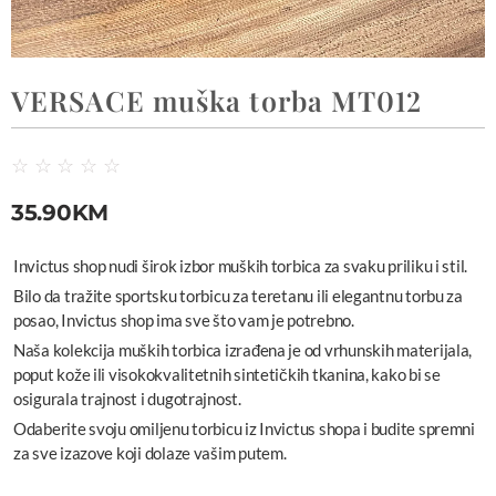
VERSACE muška torba MT012
☆
☆
☆
☆
☆
35.90
KM
Invictus shop nudi širok izbor muških torbica za svaku priliku i stil.
Bilo da tražite sportsku torbicu za teretanu ili elegantnu torbu za
posao, Invictus shop ima sve što vam je potrebno.
Naša kolekcija muških torbica izrađena je od vrhunskih materijala,
poput kože ili visokokvalitetnih sintetičkih tkanina, kako bi se
osigurala trajnost i dugotrajnost.
Odaberite svoju omiljenu torbicu iz Invictus shopa i budite spremni
za sve izazove koji dolaze vašim putem.