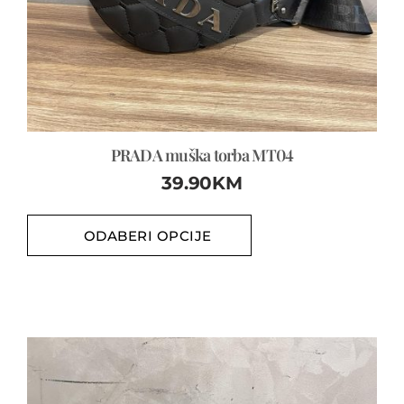
PRADA muška torba MT04
39.90
KM
ODABERI OPCIJE