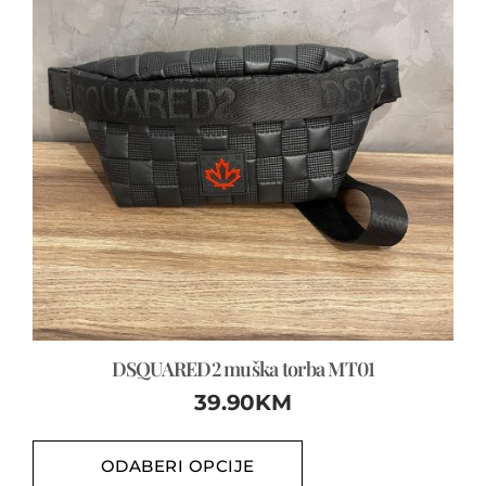
DSQUARED2 muška torba MT01
39.90
KM
ODABERI OPCIJE