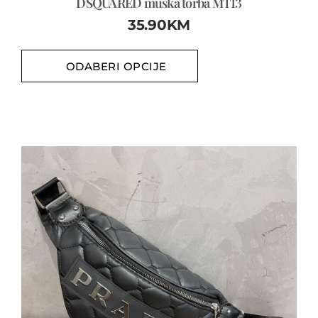
DSQUARED muška torba MT13
35.90
KM
ODABERI OPCIJE