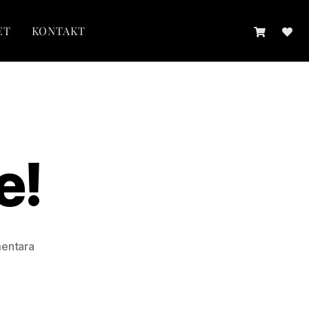
ET
KONTAKT
e!
entara