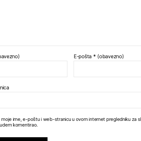
bavezno)
E-pošta
* (obavezno)
nica
 moje ime, e-poštu i web-stranicu u ovom internet pregledniku za sl
udem komentirao.