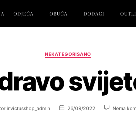
NA
ODJEĆA
OBUĆA
DODACI
OUTL
NEKATEGORISANO
dravo svijet
tor
invictusshop_admin
26/09/2022
Nema kom