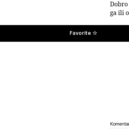
Dobro 
ga ili
Favorite
Komenta