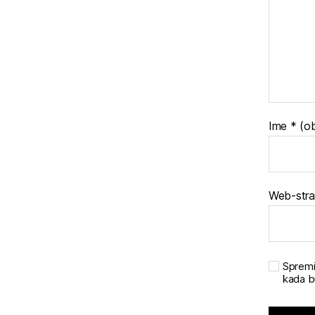
Ime
* (o
Web-stra
Spremi
kada b