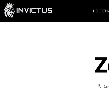
POČET
Z
Au