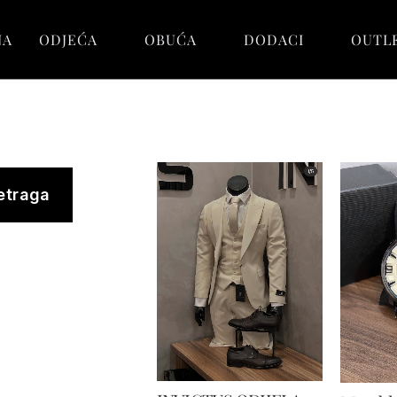
NA
ODJEĆA
OBUĆA
DODACI
OUTL
etraga