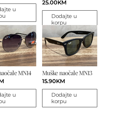
25.00
KM
ajte u
pu
Dodajte u
korpu
naočale MN14
Muške naočale MN13
M
15.90
KM
ajte u
Dodajte u
pu
korpu