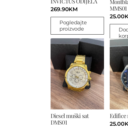
INVICTUS ODIJELA
Montbla
MMS01
269.90
KM
25.00
Pogledajte
proizvode
Dod
kor
Diesel muški sat
Edifice
DMS01
25.00