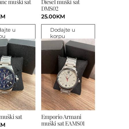
nc muški sat
Diesel muški sat
DMS02
KM
25.00
KM
ajte u
Dodajte u
pu
korpu
 muški sat
Emporio Armani
muški sat EAMS01
KM