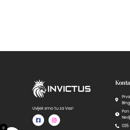
Konta
Prva
Bing
Uvijek smo tu za Vas!
Pon 
Nedj
035 
0