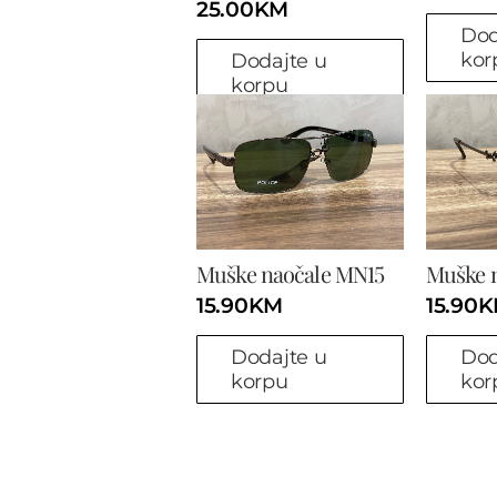
25.00
KM
Dod
kor
Dodajte u
korpu
Muške naočale MN15
Muške 
15.90
KM
15.90
K
Dodajte u
Dod
korpu
kor