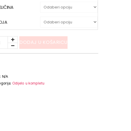
ELIČINA
OJA
DODAJ U KOŠARICU
:
N/A
gorija:
Odijelo u kompletu