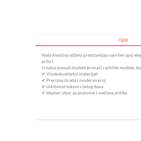
Opis
Naša klasična odijela predstavljaju savršen spoj ele
prilici.
U našoj ponudi možete pronaći različite modele, boj
✔ Visokokvalitetni materijali
✔ Precizna izrada i moderan kroj
✔ Udobnost tokom cijelog dana
✔ Idealan izbor za poslovne i svečane prilike