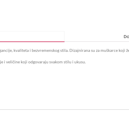
Do
gancije, kvaliteta i bezvremenskog stila. Dizajnirana su za muškarce koji ž
e i veličine koji odgovaraju svakom stilu i ukusu.