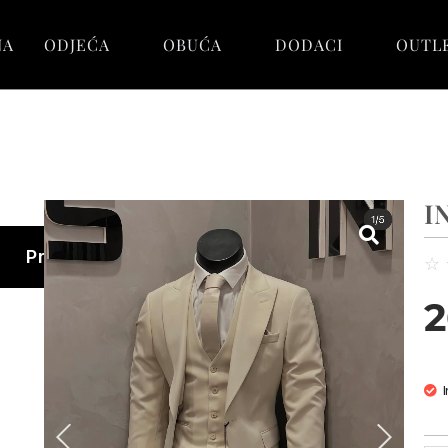
NA
ODJEĆA
OBUĆA
DODACI
OUTL
I
Pretraga
☆
2