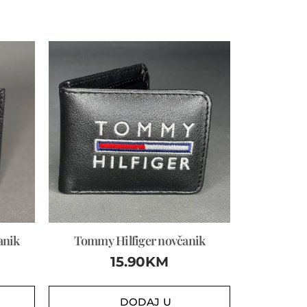
anik
Tommy Hilfiger novčanik
15.90
KM
DODAJ U