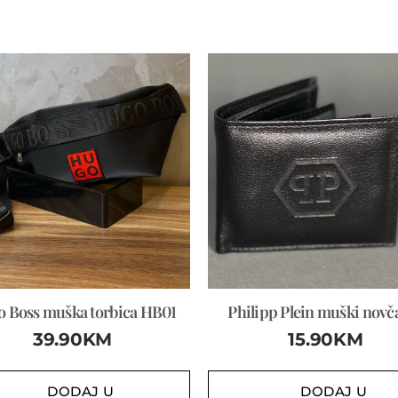
 Boss muška torbica HB01
Philipp Plein muški novč
39.90
KM
15.90
KM
DODAJ U
DODAJ U