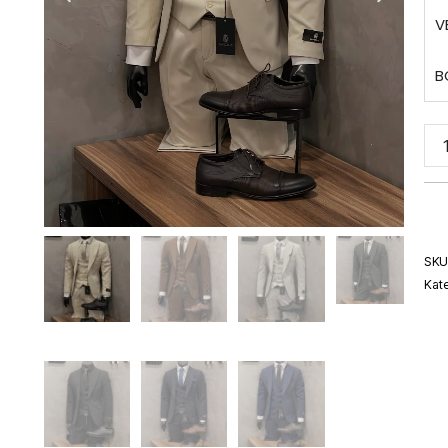
V
B
SKU
Kate