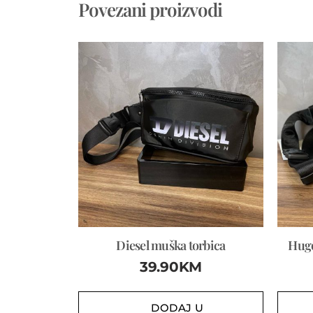
Povezani proizvodi
Diesel muška torbica
Hugo
39.90
KM
DODAJ U