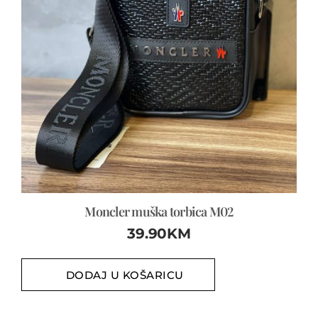
Moncler muška torbica M02
39.90
KM
DODAJ U KOŠARICU