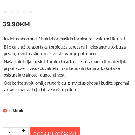
☆
☆
☆
☆
☆
39.90
KM
Invictus shop nudi širok izbor muških torbica za svaku priliku i stil.
Bilo da tražite sportsku torbicu za teretanu ili elegantnu torbu za
posao, Invictus shop ima sve što vam je potrebno.
Naša kolekcija muških torbica izrađena je od vrhunskih materijala,
poput kože ili visokokvalitetnih sintetičkih tkanina, kako bi se
osigurala trajnost i dugotrajnost.
Odaberite svoju omiljenu torbicu iz Invictus shopa i budite spremni
za sve izazove koji dolaze vašim putem.
In Stock
DODAJ U KOŠARICU