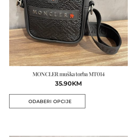
MONCLER muška torba MT014
35.90
KM
ODABERI OPCIJE