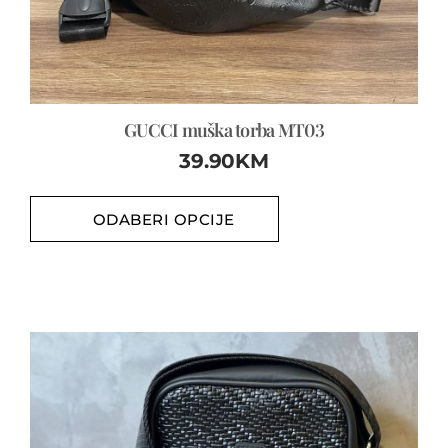
GUCCI muška torba MT03
39.90
KM
ODABERI OPCIJE