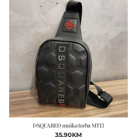
DSQUARED muška torba MT13
35.90
KM