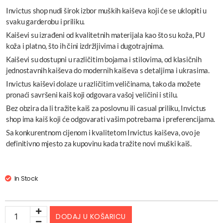
Invictus shop nudi širok izbor muških kaiševa koji će se uklopiti u
svaku garderobu i priliku.
Kaiševi su izrađeni od kvalitetnih materijala kao što su koža, PU
koža i platno, što ih čini izdržljivima i dugotrajnima.
Kaiševi su dostupni u različitim bojama i stilovima, od klasičnih
jednostavnih kaiševa do modernih kaiševa s detaljima i ukrasima.
Invictus kaiševi dolaze u različitim veličinama, tako da možete
pronaći savršeni kaiš koji odgovara vašoj veličini i stilu.
Bez obzira da li tražite kaiš za poslovnu ili casual priliku, Invictus
shop ima kaiš koji će odgovarati vašim potrebama i preferencijama.
Sa konkurentnom cijenom i kvalitetom Invictus kaiševa, ovo je
definitivno mjesto za kupovinu kada tražite novi muški kaiš.
In Stock
DODAJ U KOŠARICU