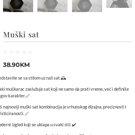
Muški sat
☆
☆
☆
☆
☆
38.90
KM
edstavite se sa stilom uz naš sat 🕰️
aki muškarac zaslužuje sat koji ne samo da prati vreme, već i definiše
egov karakter.🪄
š najnoviji muški sat kombinacija je vrhunskog dizajna, preciznosti i
isticiranosti. 🪄
erni izgled koji se uklapa u svaki stil. ✔️