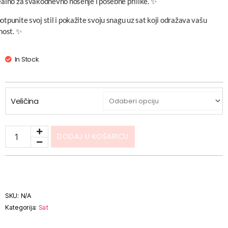
ealno za svakodnevno nošenje i posebne prilike. ✨
otpunite svoj stil i pokažite svoju snagu uz sat koji odražava vašu
čnost. ✨
In Stock
Veličina
DODAJ U KOŠARICU
SKU:
N/A
Kategorija:
Sat